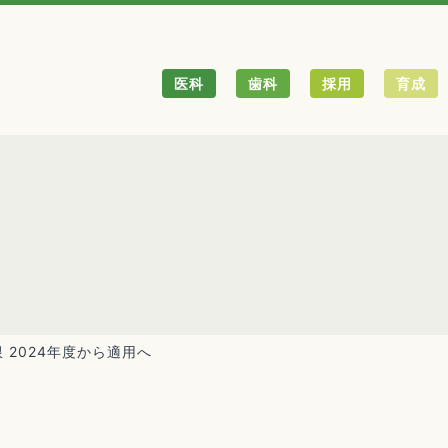
医科
歯科
採用
育成
 2024年度から適用へ