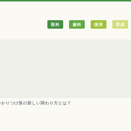
医科
歯科
採用
育成
かかりつけ医の新しい関わり方とは？