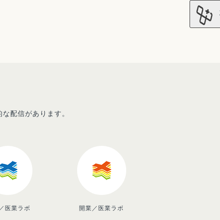
先的な配信があります。
／医業ラボ
開業／医業ラボ