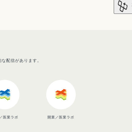
先的な配信があります。
／医業ラボ
開業／医業ラボ