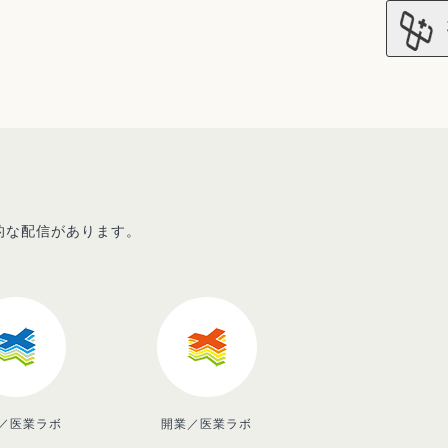
先的な配信があります。
／医業ラボ
開業／医業ラボ