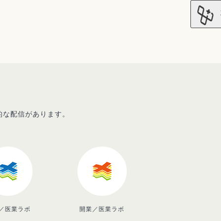
先的な配信があります。
／医業ラボ
開業／医業ラボ