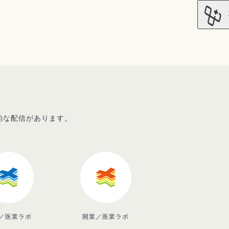
先的な配信があります。
／医業ラボ
開業／医業ラボ