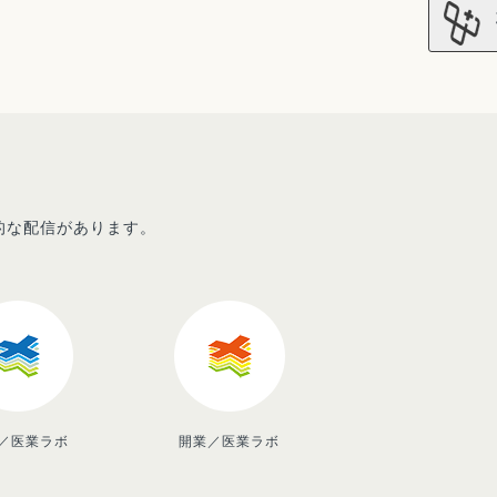
先的な配信があります。
／医業ラボ
開業／医業ラボ