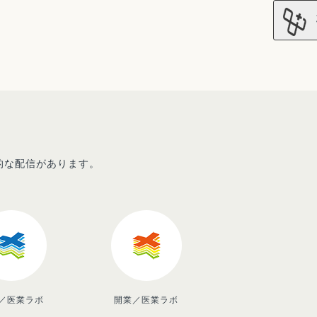
先的な配信があります。
／医業ラボ
開業／医業ラボ