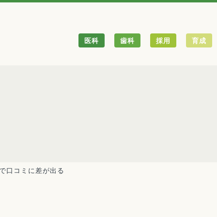
医科
歯科
採用
育成
で口コミに差が出る