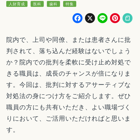
人財育成
医科
歯科
特集
Facebook
X
Line
Pin
院内で、上司や同僚、または患者さんに批
判されて、落ち込んだ経験はないでしょう
か？院内での批判を柔軟に受け止め対処で
きる職員は、成長のチャンスが倍になりま
す。今回は、批判に対するアサーティブな
対処法の身につけ方をご紹介します。ぜひ
職員の方にも共有いただき、よい職場づく
りにおいて、ご活用いただければと思いま
す。