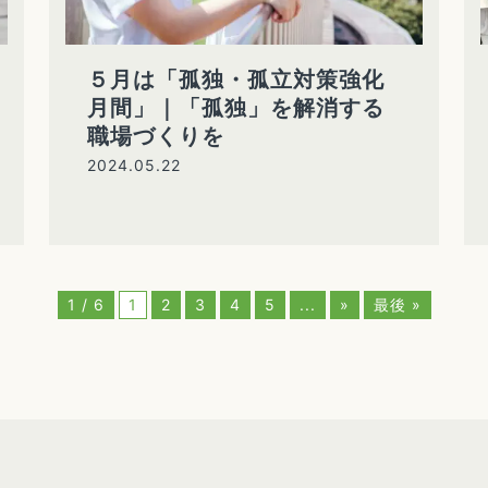
５月は「孤独・孤立対策強化
月間」｜「孤独」を解消する
職場づくりを
2024.05.22
1 / 6
1
2
3
4
5
...
»
最後 »