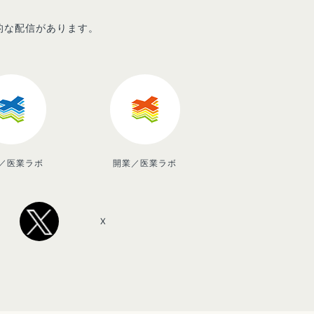
先的な配信があります。
／医業ラボ
開業／医業ラボ
X