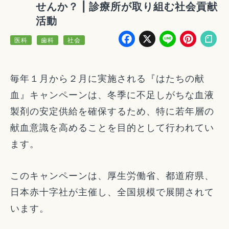
せんか？ | 診療所が取り組む社会貢献
活動
Facebook
X
Line
Pin
医科
歯科
社会
毎年１月から２月に実施される『はたちの献
血』キャンペーンは、冬季に不足しがちな血液
製剤の安定供給を確保するため、特に若年層の
献血意識を高めることを目的として行われてい
ます。
このキャンペーンは、厚生労働省、都道府県、
日本赤十字社が主催し、全国規模で展開されて
います。