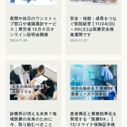
夜間や休日のワンストッ
安全・信頼・成長をつな
プ窓口や遠隔通訳サービ
ぐ医院経営 | 11/24(日)
ス｜厚労省 12月６日オ
～30(土)は医療安全推
ンライン説明会開催
進週間です
2024.11.29
2024.11.22
診療所が消える未来？地
患者満足と業務効率化を
域医療の未来のために
実現する「医療DX」 |
今、取り組むべきこと
12/２マイナ保険証本格