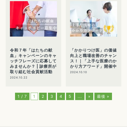
令和７年「はたちの献
「かかりつけ医」の価値
血」キャンペーンのキャ
向上と職場改善のチャン
ッチフレーズに応募して
ス！｜「上手な医療のか
みませんか？ | 診療所が
かり方アワード」開催中
取り組む社会貢献活動
2024.10.10
2024.10.22
1 / 7
1
2
3
4
5
...
»
最後 »