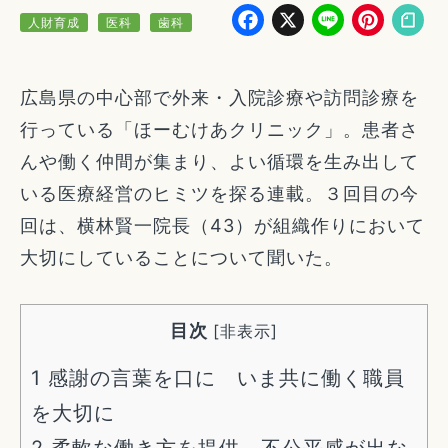
Facebook
X
Line
Pin
人財育成
医科
歯科
広島県の中心部で外来・入院診療や訪問診療を
行っている「ほーむけあクリニック」。患者さ
んや働く仲間が集まり、よい循環を生み出して
いる医療経営のヒミツを探る連載。３回目の今
回は、横林賢一院長（43）が組織作りにおいて
大切にしていることについて聞いた。
目次
[
非表示
]
1
感謝の言葉を口に いま共に働く職員
を大切に
2
柔軟な働き方を提供 不公平感が出な