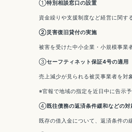
①
特別相談窓口の設置
資金繰りや支援制度など経営に関す
②
災害復旧貸付の実施
被害を受けた中小企業・小規模事業
③
セーフティネット保証4号の適用
売上減少が見られる被災事業者を対象
※官報で地域の指定を近日中に告示
④
既往債務の返済条件緩和などの対
既存の借入金について、返済条件の