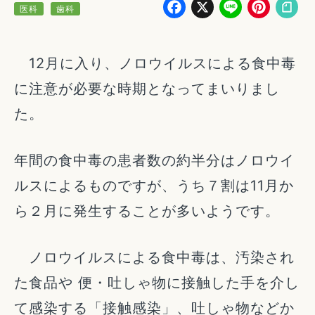
Facebook
X
Line
Pin
医科
歯科
12月に入り、ノロウイルスによる食中毒
に注意が必要な時期となってまいりまし
た。
年間の食中毒の患者数の約半分はノロウイ
ルスによるものですが、うち７割は11月か
ら２月に発生することが多いようです。
ノロウイルスによる食中毒は、汚染され
た食品や 便・吐しゃ物に接触した手を介し
て感染する「接触感染」、吐しゃ物などか