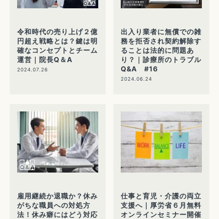
令和時代の売り上げ２億
出入り業者に無償での雑
円超え戦略とは？鍵は明
務を拒否され契約解除す
確なコンセプトとチーム
ることは法的に問題あ
運営｜院長Q＆A
り？｜診療所のトラブル
Q&A #16
2024.07.26
2024.06.24
雇用継続か退職か？休み
仕事と育児・介護の両立
がちな職員への対処方
支援へ｜厚労省６月無料
法！休み癖にはどう対応
オンラインセミナー開催