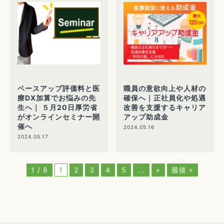
ベースアップ評価料と医
職員の意欲向上や人材の
療DX加算でお悩みの先
確保へ｜正社員化や処遇
生へ｜ ５月20日厚労省
改善を支援するキャリア
がオンラインセミナー開
アップ助成金
催へ
2024.05.16
2024.05.17
1 / 8
1
2
3
4
5
...
»
最後 »