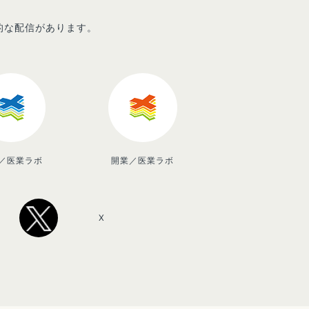
先的な配信があります。
／医業ラボ
開業／医業ラボ
X