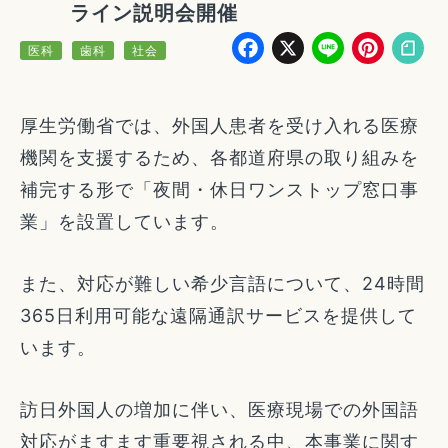
ライン説明会開催
Facebook
X
Line
Pin
医科
歯科
社会
厚生労働省では、外国人患者を受け入れる医療
機関を支援するため、各都道府県の取り組みを
補完する形で「夜間・休日ワンストップ窓口事
業」を設置しています。
また、対応が難しい希少言語について、24時間
365日利用可能な遠隔通訳サービスを提供して
います。
訪日外国人の増加に伴い、医療現場での外国語
対応がますます重要視される中、本事業に関す