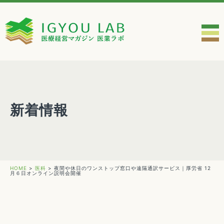
新着情報
HOME
>
医科
>
夜間や休日のワンストップ窓口や遠隔通訳サービス｜厚労省 12
月６日オンライン説明会開催