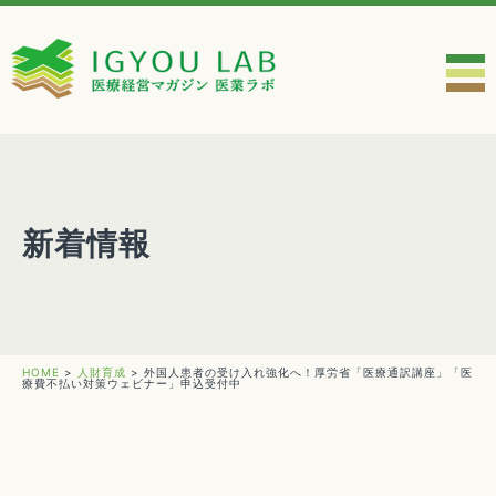
新着情報
HOME
>
人財育成
>
外国人患者の受け入れ強化へ！厚労省「医療通訳講座」「医
療費不払い対策ウェビナー」申込受付中