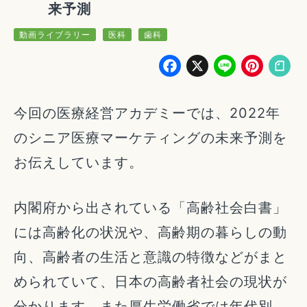
来予測
動画ライブラリー
医科
歯科
Facebook
X
Line
Pin
今回の医療経営アカデミーでは、2022年
のシニア医療マーケティングの未来予測を
お伝えしています。
内閣府から出されている「高齢社会白書」
には高齢化の状況や、高齢期の暮らしの動
向、高齢者の生活と意識の特徴などがまと
められていて、日本の高齢者社会の現状が
分かります。また厚生労働省では年代別、