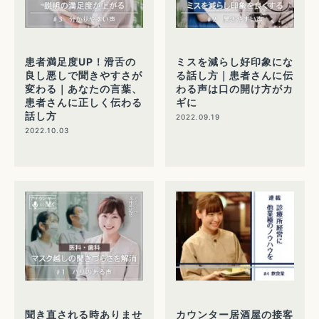
患者満足度UP！滑舌の
ミスを減らし好印象にな
良し悪しで聞きやすさが
る話し方｜患者さんに伝
変わる｜あなたの言葉、
わる声は口の開け方がカ
患者さんに正しく伝わる
ギに
話し方
2022.09.19
2022.10.03
聞き直される時ありませ
カウンター居酒屋の接客