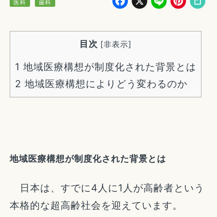
Facebook
X
Line
Pin
医科
歯科
目次
[
非表示
]
1
地域医療構想が制度化された背景とは
2
地域医療構想によりどう変わるのか
地域医療構想が制度化された背景とは
日本は、すでに4人に1人が高齢者という
本格的な超高齢社会を迎えています。