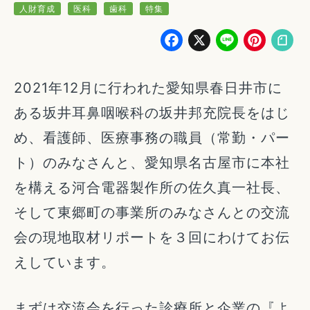
人財育成
医科
歯科
特集
Facebook
X
Line
Pin
2021年12月に行われた愛知県春日井市に
ある坂井耳鼻咽喉科の坂井邦充院長をはじ
め、看護師、医療事務の職員（常勤・パー
ト）のみなさんと、愛知県名古屋市に本社
を構える河合電器製作所の佐久真一社長、
そして東郷町の事業所のみなさんとの交流
会の現地取材リポートを３回にわけてお伝
えしています。
まずは交流会を行った診療所と企業の『よ