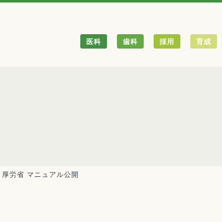
医科
歯科
採用
育成
厚労省 マニュアル公開