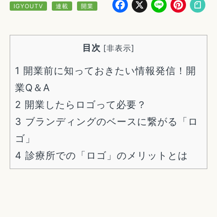
Facebook
X
Line
Pin
IGYOUTV
連載
開業
目次
[
非表示
]
1
開業前に知っておきたい情報発信！開
業Q＆A
2
開業したらロゴって必要？
3
ブランディングのベースに繋がる「ロ
ゴ」
4
診療所での「ロゴ」のメリットとは