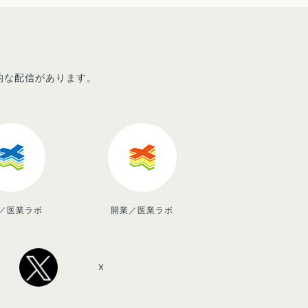
先的な配信があります。
／医業ラボ
開業／医業ラボ
X