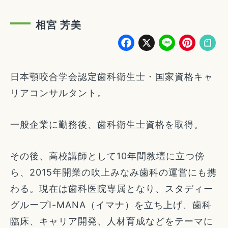
相宮 芳美
Facebook
X
Line
Pin
日本顎咬合学会認定歯科衛生士・国家資格キャ
リアコンサルタント。
一般企業に勤務後、歯科衛生士資格を取得。
その後、高校講師として10年間教壇に立つ傍
ら、2015年開業の吹上みなみ歯科の運営にも携
わる。現在は歯科医院専属となり、スタディー
グループI-MANA（イマナ）を立ち上げ、歯科
臨床、キャリア開発、人材育成などをテーマに