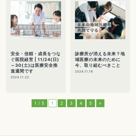
安全・信頼・成長をつな
診療所が消える未来？地
ぐ医院経営 | 11/24(日)
域医療の未来のために
～30(土)は医療安全推
今、取り組むべきこと
進週間です
2024.11.19
2024.11.22
1 / 5
1
2
3
4
5
»