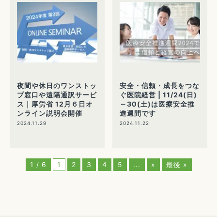
夜間や休日のワンストッ
安全・信頼・成長をつな
プ窓口や遠隔通訳サービ
ぐ医院経営 | 11/24(日)
ス｜厚労省 12月６日オ
～30(土)は医療安全推
ンライン説明会開催
進週間です
2024.11.29
2024.11.22
1 / 6
1
2
3
4
5
...
»
最後 »