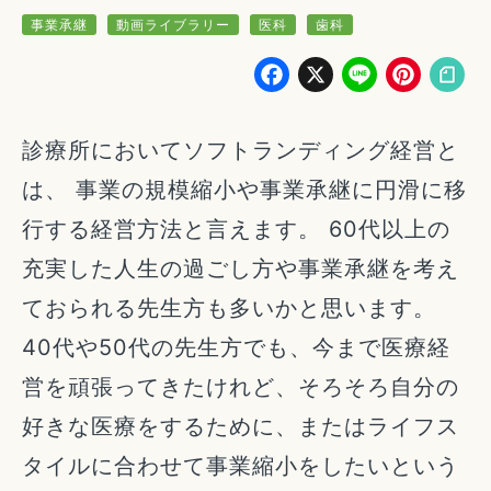
事業承継
動画ライブラリー
医科
歯科
Facebook
X
Line
Pin
診療所においてソフトランディング経営と
は、 事業の規模縮小や事業承継に円滑に移
行する経営方法と言えます。 60代以上の
充実した人生の過ごし方や事業承継を考え
ておられる先生方も多いかと思います。
40代や50代の先生方でも、今まで医療経
営を頑張ってきたけれど、そろそろ自分の
好きな医療をするために、またはライフス
タイルに合わせて事業縮小をしたいという