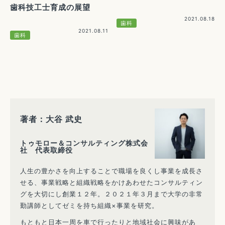
歯科技工士育成の展望
2021.08.18
歯科
2021.08.11
歯科
著者：大谷 武史
トゥモロー＆コンサルティング株式会
社 代表取締役
人生の豊かさを向上することで職場を良くし事業を成長さ
せる、事業戦略と組織戦略をかけあわせたコンサルティン
グを大切にし創業１２年。２０２１年３月まで大学の非常
勤講師としてゼミを持ち組織×事業を研究。
もともと日本一周を車で行ったりと地域社会に興味があ