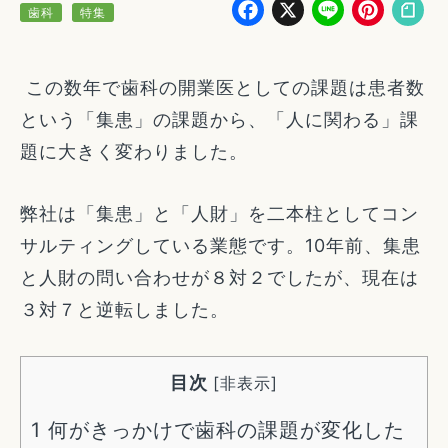
Facebook
X
Line
Pin
歯科
特集
この数年で歯科の開業医としての課題は患者数
という「集患」の課題から、「人に関わる」課
題に大きく変わりました。
弊社は「集患」と「人財」を二本柱としてコン
サルティングしている業態です。10年前、集患
と人財の問い合わせが８対２でしたが、現在は
３対７と逆転しました。
目次
[
非表示
]
1
何がきっかけで歯科の課題が変化した