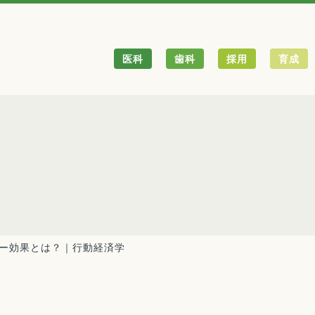
医科
歯科
採用
育成
ー効果とは？｜行動経済学