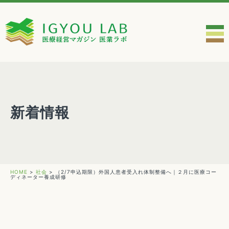
新着情報
HOME
>
社会
>
（2/7申込期限）外国人患者受入れ体制整備へ｜２月に医療コー
ディネーター養成研修