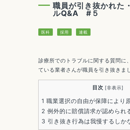
職員が引き抜かれた
ルQ&A #５
医科
採用
連載
診療所でのトラブルに関する質問に
ている業者さんが職員を引き抜きま
目次
[
非表示
]
1
職業選択の自由が保障により
2
例外的に賠償請求が認められ
3
引き抜き行為は我慢するしか