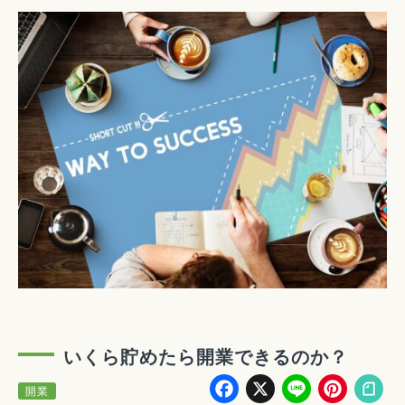
いくら貯めたら開業できるのか？
Facebook
X
Line
Pin
開業