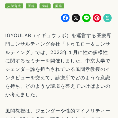
人財育成
医科
歯科
開業
Facebook
X
Line
Pin
IGYOULAB（イギョウラボ）を運営する医療専
門コンサルティング会社「トゥモロー＆コンサ
ルティング」では、2023年１月に性の多様性
に関するセミナーを開催しました。中京大学で
ジェンダー論を担当されている風間孝教授のイ
ンタビューを交えて、診療所でどのような意識
を持ち、どのような環境を整えていけばよいの
か考えました。
風間教授は、ジェンダーや性的マイノリティー