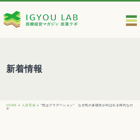
新着情報
HOME
>
人財育成
>
“性はグラデーション” なぜ性の多様性が叫ばれる時代なの
か