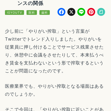
ンスの関係
Facebook
X
Line
Pin
IGYOUTV
医科
歯科
少し前に「やりがい搾取」という言葉が
Twitterでトレンド入りしました。やりがいを
従業員に押し付けることでサービス残業させた
り、休憩中に会議をさせたりして、本来払うべ
き賃金を支払わないという形で搾取するという
ことが問題になったのです。
医療業界でも、やりがい搾取となる場面はある
のでしょうか。
そこで今回は、「やりがい搾取に近いことがあ