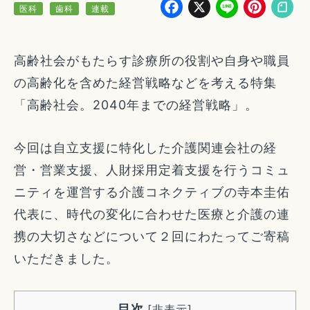
Facebook
X
Line
Pin
医科
歯科
連載
高齢社会がもたらす診療所の役割や自身や職員
の高齢化を含めた経営戦略などを考える特集
「高齢社会。2040年までの経営戦略」。
今回は自立支援に特化した介護関連会社の経
営・営業支援、人財採用定着支援を行うコミュ
ニティを運営する介護コネクティブの寺本圭佑
代表に、時代の変化に合わせた医療と介護の連
携の大切さなどについて２回にわたってご寄稿
いただきました。
目次
[
非表示
]