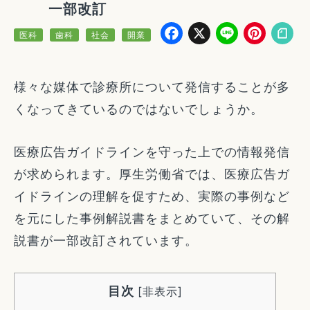
一部改訂
Facebook
X
Line
Pin
医科
歯科
社会
開業
様々な媒体で診療所について発信することが多
くなってきているのではないでしょうか。
医療広告ガイドラインを守った上での情報発信
が求められます。厚生労働省では、医療広告ガ
イドラインの理解を促すため、実際の事例など
を元にした事例解説書をまとめていて、その解
説書が一部改訂されています。
目次
[
非表示
]