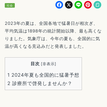
Facebook
X
Line
Pin
社会
2023年の夏は、全国各地で猛暑日が相次ぎ、
平均気温は1898年の統計開始以降、最も高くな
りました。気象庁は、今年の夏も、全国的に気
温が高くなる見込みだと発表しました。
目次
[
非表示
]
1
2024年夏も全国的に猛暑予想
2
診療所で啓発しませんか？