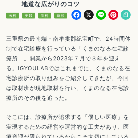
地道な広がりのコツ
Facebook
X
Line
Pin
医科
実録
歯科
連載
三重県の最南端・南牟婁郡紀宝町で、24時間体
制で在宅診療を行っている「くまのなる在宅診
療所」。開業から2023年７月で３年を迎え
る。IGYOULABではこれまでに、くまのなる在
宅診療所の取り組みをご紹介してきたが、今回
は取材班が現地取材を行い、くまのなる在宅診
療所のその後を追った。
そこには、診療所が追求する「優しい医療」を
実現するための経営や運営的な工夫があり、医
療資源が限られているからこそ大切にしている