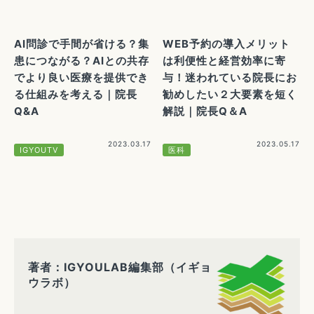
AI問診で手間が省ける？集
WEB予約の導入メリット
患につながる？AIとの共存
は利便性と経営効率に寄
でより良い医療を提供でき
与！迷われている院長にお
る仕組みを考える｜院長
勧めしたい２大要素を短く
Q&A
解説｜院長Q＆A
2023.03.17
2023.05.17
IGYOUTV
医科
著者：IGYOULAB編集部（イギョ
ウラボ）