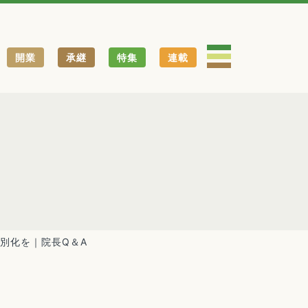
開業
承継
特集
連載
別化を｜院長Q＆A