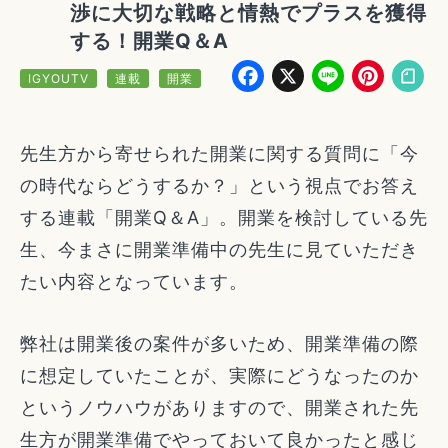
渉に大切な戦略と情熱でプラスを獲得
する！開業Q＆A
Facebook
X
Line
Pin
IGYOUTV
連載
開業
先生方から寄せられた開業に関する質問に「今
の時代ならどうするか？」という視点でお答え
する連載「開業Q＆A」。開業を検討している先
生、今まさに開業準備中の先生に見ていただき
たい内容となっています。
弊社は開業後の案件が多いため、開業準備の際
に想定していたことが、実際にどうなったのか
というノウハウがありますので、開業された先
生方が開業準備でやっておいて良かったと感じ