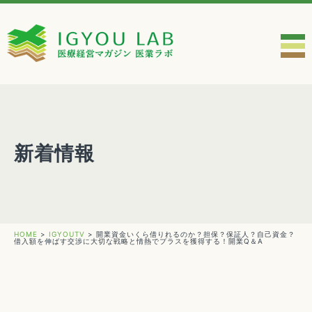
新着情報
HOME
>
IGYOUTV
>
開業資金いくら借りれるのか？担保？保証人？自己資金？
借入額を伸ばす交渉に大切な戦略と情熱でプラスを獲得する！開業Q＆A