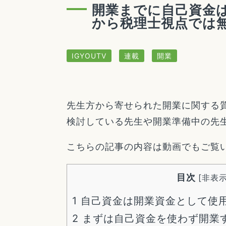
開業までに自己資金
から税理士視点では
IGYOUTV
連載
開業
先生方から寄せられた開業に関する
検討している先生や開業準備中の先
こちらの記事の内容は動画でもご覧
目次
[
非表
1
自己資金は開業資金として使
2
まずは自己資金を使わず開業