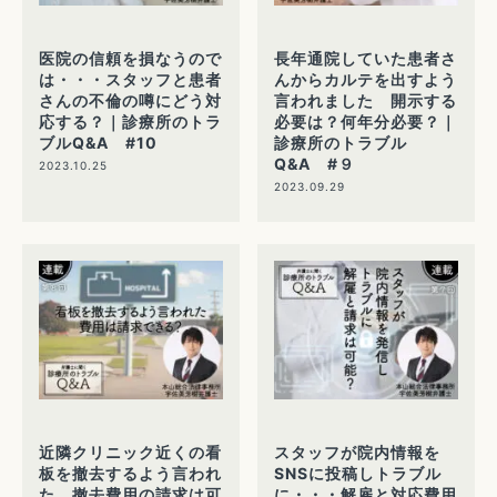
医院の信頼を損なうので
長年通院していた患者さ
は・・・スタッフと患者
んからカルテを出すよう
さんの不倫の噂にどう対
言われました 開示する
応する？｜診療所のトラ
必要は？何年分必要？｜
ブルQ&A #10
診療所のトラブル
Q&A #９
2023.10.25
2023.09.29
近隣クリニック近くの看
スタッフが院内情報を
板を撤去するよう言われ
SNSに投稿しトラブル
た 撤去費用の請求は可
に・・・解雇と対応費用